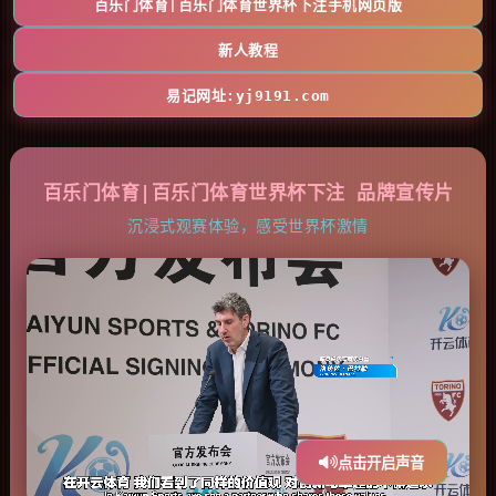
百乐门体育|百乐门体育世界杯下注手机网页版
新人教程
易记网址:yj9191.com
百乐门体育|百乐门体育世界杯下注 品牌宣传片
沉浸式观赛体验，感受世界杯激情
点击开启声音