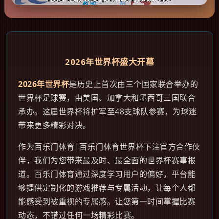
2026年世界杯盛大开幕
2026年世界杯
是历史上首次由三个国家联合举办的
世界杯足球赛，由美国、加拿大和墨西哥三国联合
承办。这届世界杯将扩军至48支球队参赛，为球迷
带来更多精彩对决。
作为百乐门体育|百乐门体育世界杯下注官方合作伙
伴，我们为您带来最及时、最全面的世界杯赛事报
道。百乐门体育通过深度学习用户的偏好，平台能
够提供定制化的游戏推荐与专属活动，让每个人都
能感受到被重视的专属感。让您第一时间掌握比赛
动态，不错过任何一场精彩比赛。