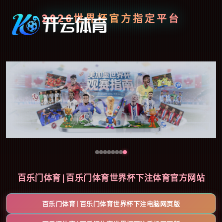
2026世界杯官方指定平台
百乐门体育|百乐门体育世界杯下注体育官方网站
百乐门体育|百乐门体育世界杯下注电脑网页版